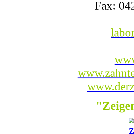
Fax: 04
labo
www
www.zahntec
www.derza
"Zeige